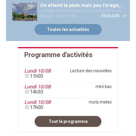
On attend la pluie mais pas l'orage, si beau mais si dangereux à la fois
L'orage est souvent associé à la beauté et au
lire la suite
danger, ce qui en fai [...]
Toutes les actualités
Programme d'activités
Lundi 10/08
Lecture des nouvelles
11h00
Lundi 10/08
mini bac
14h30
Lundi 10/08
mots meles
17h00
Tout le programme